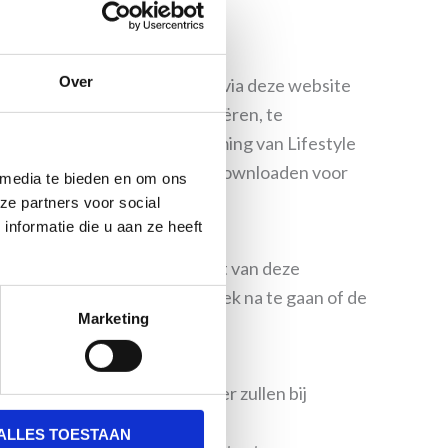
Over
et betrekking tot alle op of via deze website
matie op deze website te kopiëren, te
aande schriftelijke toestemming van Lifestyle
ebsite wel afdrukken en/of downloaden voor
 media te bieden en om ons
ze partners voor social
nformatie die u aan ze heeft
ie, met inbegrip van de tekst van deze
 verdient aanbeveling periodiek na te gaan of de
Marketing
in verband met deze disclaimer zullen bij
ALLES TOESTAAN