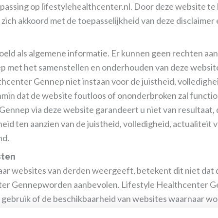
passing op lifestylehealthcenter.nl. Door deze website te
 zich akkoord met de toepasselijkheid van deze disclaimer
doeld als algemene informatie. Er kunnen geen rechten aa
p met het samenstellen en onderhouden van deze website
center Gennep niet instaan voor de juistheid, volledighei
min dat de website foutloos of ononderbroken zal functi
ennep via deze website garandeert u niet van resultaat, d
id ten aanzien van de juistheid, volledigheid, actualitei
nd.
sten
ar websites van derden weergeeft, betekent dit niet dat
nter Gennepworden aanbevolen. Lifestyle Healthcenter G
t gebruik of de beschikbaarheid van websites waarnaar wo
 eigen risico. De informatie op dergelijke websites is doo