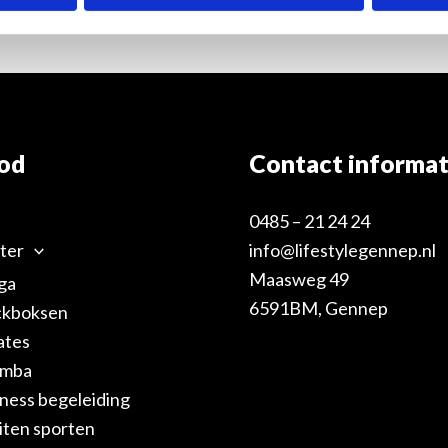
nzetten, druk je op ⌘+Optie+Z Druk op ⌘schuine streep v
od
Contact informat
0485 – 21 24 24
ter
info@lifestylegennep.nl
Maasweg 49
ga
6591BM, Gennep
ckboksen
lates
mba
tness begeleiding
iten sporten