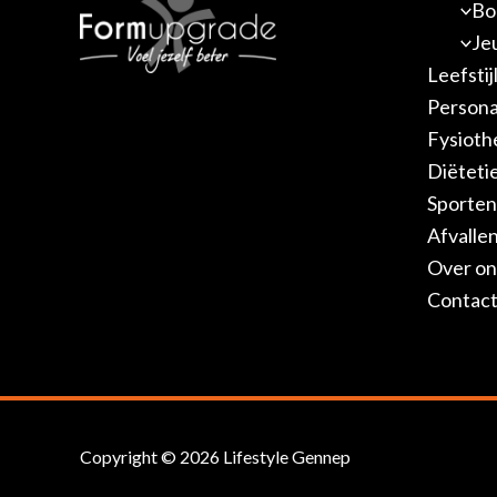
Bo
Je
Leefsti
Personal
Fysioth
Diëteti
Sporten
Afvalle
Over on
Contac
Copyright © 2026 Lifestyle Gennep