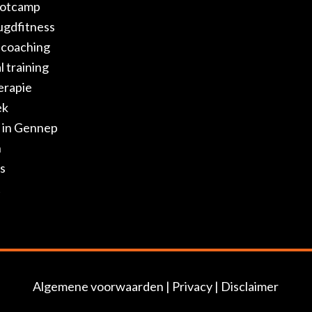
otcamp
ugdfitness
jlcoaching
 training
erapie
ek
 in Gennep
n
s
t
Algemene voorwaarden
|
Privacy
|
Disclaimer