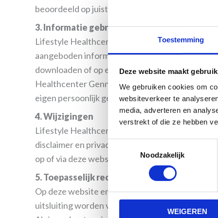
beoordeeld op juistheid, redelijkheid, actualiteit 
3. Informatie gebruiken
Toestemming
Lifestyle Healthcenter Gennep behoudt zich alle
aangeboden informatie (waaronder alle teksten, g
downloaden of op enigerlei wijze openbaar te ma
Deze website maakt gebruik
Healthcenter Gennep of de rechtmatige toeste
We gebruiken cookies om cont
eigen persoonlijk gebruik.
websiteverkeer te analyseren
media, adverteren en analys
4. Wijzigingen
verstrekt of die ze hebben v
Lifestyle Healthcenter Gennep behoudt zich het 
disclaimer en privacystatement, te allen tijde t
Toestemmingsselectie
Noodzakelijk
op of via deze website aangeboden informatie, me
5. Toepasselijk recht
Op deze website en de disclaimer is het Nederland
uitsluiting worden voorgelegd aan de bevoegde 
WEIGEREN