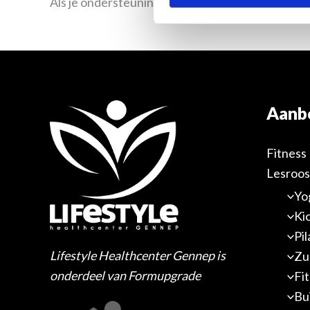
Als je ondersteuning voor schermlezers wilt aa
Aanb
Fitness
Lesroos
Yo
Ki
Pi
Lifestyle Healthcenter Gennep is
Zu
onderdeel van Formupgrade
Fi
Bu