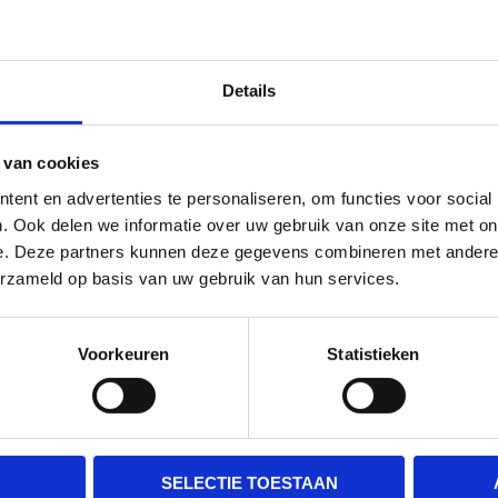
of volledigheid.
Details
 intellectuele eigendomsrechten en andere rechten voor m
rafisch materiaal en logo’s). Het is niet toegestaan infor
ken, te verspreiden of te verveelvoudigen zonder voorafg
 van cookies
mming van de rechthebbende. U mag informatie op deze w
ent en advertenties te personaliseren, om functies voor social
. Ook delen we informatie over uw gebruik van onze site met on
e. Deze partners kunnen deze gegevens combineren met andere i
erzameld op basis van uw gebruik van hun services.
recht voor de op of via deze website aangeboden informat
e wijzigen zonder hiervan nadere aankondiging te doen. Het
Voorkeuren
Statistieken
t inbegrip van de tekst van deze disclaimer, is gewijzigd.
s recht van toepassing. Alle geschillen uit hoofde van of 
rechter in Nederland.
SELECTIE TOESTAAN